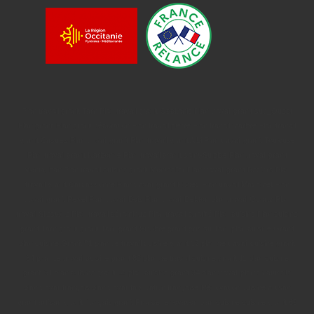
Plan travail granit Tarn
Plan travail granit Occitanie
Plan travail granit sud_Ouest
Plan granit
Plan granit décoration
Plan travail pierre
Plan travail marbre
Plan travail
granit Castres
Plan travail granit
Plan travail granit Albi
Plan travail granit Toulouse
Plan travail granit Narbonne
Plan travail granit saint-Sulpice
Plan travail granit
Montauban
Plan travail cuisine granit Montpelier
Plan travail granit Béziers
Plan
travail granit Carcassonne
Plan travail granit Rodez
Plan travail Mazamet
Plan
travail granit Revel
Plan travail Bois
Plan travail Dekton
plan travail Quartz
Plan
travail Silestone
Plan travail céramique
Plan travail stratifié
Plan cuisine
Plan cuisine
granit Tarn
granit
granit Tarn
granit Sidobre
granit gris du Tarn
plan cuisine Granit
plan cuisine Granit 81
plan de travail cuisine granit 12
plan de travail cuisine granit
34
plan de travail cuisine granit 82
plan de travail cuisine granit 11
plan cuisine
granit 31
plan cuisine granit 09
plan cuisine granit 34
plan travail pierre naturelle
plan travail français
plan travail fabrication française
Rénovation cuisine
artisan
granit
artisan granit français
granit France
rénovation plan cuisine
cuisine granit 69